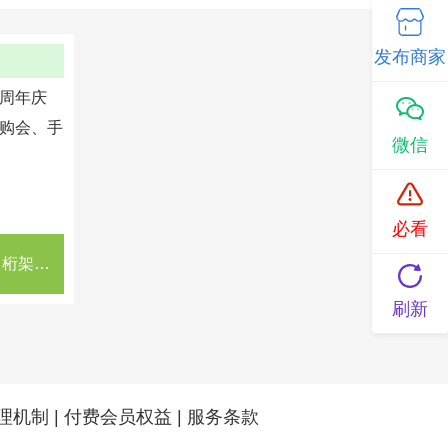
发布商家
周年庆
购会、手
微信
必看
·庆典活动搭建LED大屏出租 桁架背景板搭建 舞台搭建 灯光音响启动道具
刷新
理机制
|
付费会员权益
|
服务条款